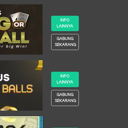
INFO
LAINNYA
GABUNG
SEKARANG
INFO
LAINNYA
GABUNG
SEKARANG