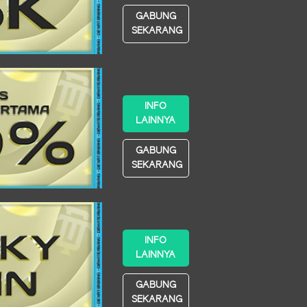
GABUNG
SEKARANG
INFO
LAINNYA
GABUNG
SEKARANG
INFO
LAINNYA
GABUNG
SEKARANG